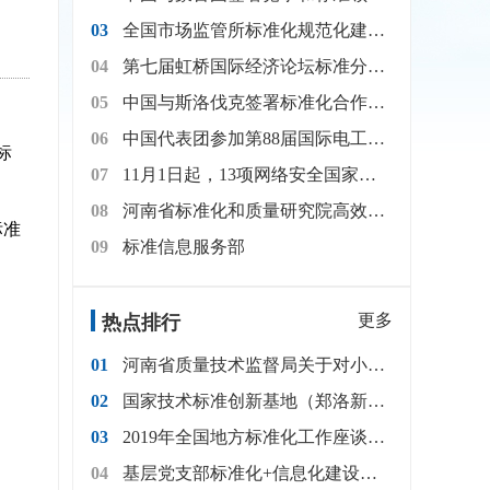
03
全国市场监管所标准化规范化建设座谈会在浙江宁波召开
04
第七届虹桥国际经济论坛标准分论坛举办
05
中国与斯洛伐克签署标准化合作文件
06
中国代表团参加第88届国际电工委员会（IEC）大会
标
07
11月1日起，13项网络安全国家标准开始实施
08
河南省标准化和质量研究院高效办实事解难题为企业挽回400多万元经济损失
标准
09
标准信息服务部
更多
热点排行
01
河南省质量技术监督局关于对小麦等18种主导农产品标准体系（2017年修订）征求意见的通知
02
国家技术标准创新基地（郑洛新）启动仪式在郑州举行
03
2019年全国地方标准化工作座谈会在郑州召开
04
基层党支部标准化+信息化建设简明工作手册